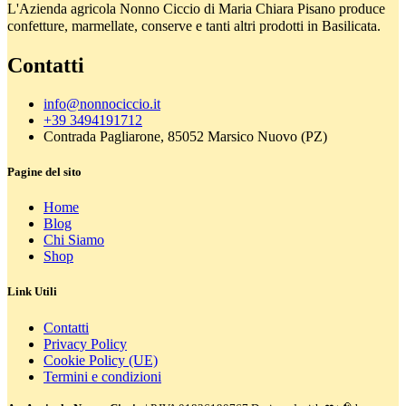
L'Azienda agricola Nonno Ciccio di Maria Chiara Pisano produce
confetture, marmellate, conserve e tanti altri prodotti in Basilicata.
Contatti
info@nonnociccio.it
+39 3494191712
Contrada Pagliarone, 85052 Marsico Nuovo (PZ)
Pagine del sito
Home
Blog
Chi Siamo
Shop
Link Utili
Contatti
Privacy Policy
Cookie Policy (UE)
Termini e condizioni