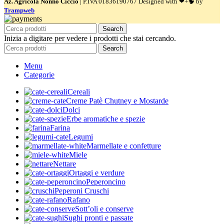
Az. Agricola Nonno Ciccio
| P.IVA 01836190767
Designed with ❤+🧠 by
Trampweb
Search
Inizia a digitare per vedere i prodotti che stai cercando.
Search
Menu
Categorie
Cereali
Creme Patè Chutney e Mostarde
Dolci
Erbe aromatiche e spezie
Farina
Legumi
Marmellate e confetture
Miele
Nettare
Ortaggi e verdure
Peperoncino
Peperoni Cruschi
Rafano
Sott’oli e conserve
Sughi pronti e passate