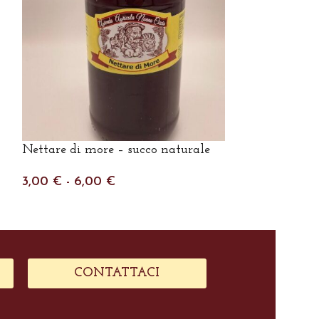
Nettare di more – succo naturale
Nettare di mo
naturale
3,00
€
-
6,00
€
3,00
€
-
6,0
CONTATTACI