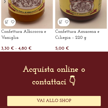
Confettura Albicocca e
Confettura Amarena e
Vaniglia
Ciliegia – 220 g
3,30
€
-
4,80
€
5,00
€
Acquista online o
contattaci 👇
VAI ALLO SHOP