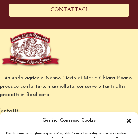
CONTATTACI
L'Azienda agricola Nonno Ciccio di Maria Chiara Pisano
produce confetture, marmellate, conserve e tanti altri
prodotti in Basilicata.
ontatti
Gestisci Consenso Cookie
info@nonnociccio.it
Per fornire le migliori esperienze, utilizziamo tecnologie come i cookie
+39 3494191712