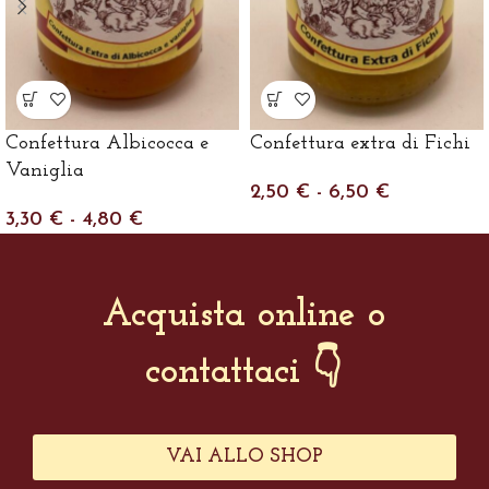
Confettura Albicocca e
Confettura extra di Fichi
Vaniglia
2,50
€
-
6,50
€
3,30
€
-
4,80
€
Acquista online o
contattaci 👇
VAI ALLO SHOP