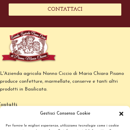
CONTATTACI
L'Azienda agricola Nonno Ciccio di Maria Chiara Pisano
produce confetture, marmellate, conserve e tanti altri
prodotti in Basilicata.
ontatti
Gestisci Consenso Cookie
info@nonnociccio.it
Per fornire le migliori esperienze, utilizziamo tecnologie come i cookie
+39 3494191712